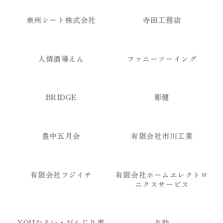
泉州シート株式会社
寺田工務店
人情酒場えん
ファニーソーイング
BRIDGE
彫健
豊中五月会
有限会社市川工業
有限会社フジイチ
有限会社ホームエレクトロ
ニクスサービス
YOUたるい・だんじり専
与助